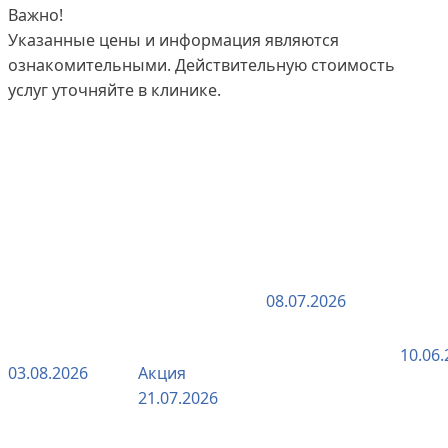
Важно!
Указанные цены и информация являются
ознакомительными. Действительную стоимость
услуг уточняйте в клинике.
Почему 90%
Данимед:
Зачем
Сек
людей
системная
делать
про
после 30
медицина,
эпиляцию
пуп
живут с
которая
рук и
поч
поредением
возвращает
голеней
и м
волос и как
энергию, а
гла
вернуть
не просто
вра
08.07.2026
фолликулы
лечит
пир
в строй
симптомы
10.06.
03.08.2026
Акция
21.07.2026