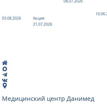
08.07.2026
фолликулы
лечит
пир
в строй
симптомы
10.06.
03.08.2026
Акция
21.07.2026
Медицинский центр Данимед