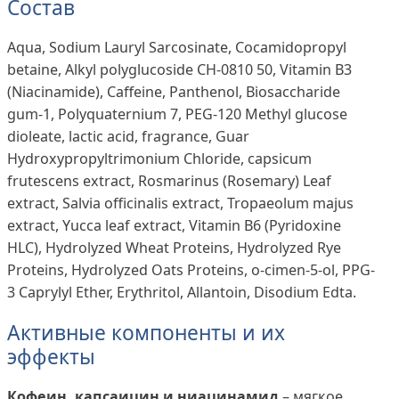
Состав
Aqua, Sodium Lauryl Sarcosinate, Сocamidopropyl
betaine, Alkyl polyglucoside CH-0810 50, Vitamin B3
(Niacinamide), Caffeine, Panthenol, Biosaccharide
gum-1, Polyquaternium 7, PEG-120 Methyl glucose
dioleate, lactic acid, fragrance, Guar
Hydroxypropyltrimonium Chloride, capsicum
frutescens extract, Rosmarinus (Rosemary) Leaf
extract, Salvia officinalis extract, Tropaeolum majus
extract, Yucca leaf extract, Vitamin B6 (Pyridoxine
HLC), Hydrolyzed Wheat Proteins, Hydrolyzed Rye
Proteins, Hydrolyzed Oats Proteins, o-cimen-5-ol, PPG-
3 Caprylyl Ether, Erythritol, Allantoin, Disodium Edta.
Активные компоненты и их
эффекты
Кофеин, капсаицин и ниацинамид
– мягкое